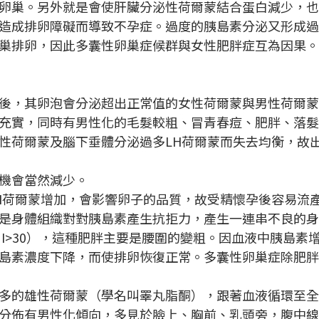
卵巢。另外就是會使肝臟分泌性荷爾蒙結合蛋白減少，
造成排卵障礙而導致不孕症。過度的胰島素分泌又形成
巢排卵，因此多囊性卵巢症候群與女性肥胖症互為因果。
後，其卵泡會分泌超出正常值的女性荷爾蒙與男性荷爾
充實，同時有男性化的毛髮較粗、冒青春痘、肥胖、落髮
性荷爾蒙及腦下垂體分泌過多LH荷爾蒙而失去均衡，故
機會當然減少。
H荷爾蒙增加，會影響卵子的品質，故受精懷孕後容易流
是身體組織對對胰島素產生抗拒力，產生一連串不良的身
BMI>30），這種肥胖主要是腰圍的變粗。因血液中胰島
島素濃度下降，而使排卵恢復正常。多囊性卵巢症除肥
多的雄性荷爾蒙（學名叫睪丸脂酮），跟著血液循環至
分佈有男性化傾向，多見於臉上、胸前、乳頭旁，腹中