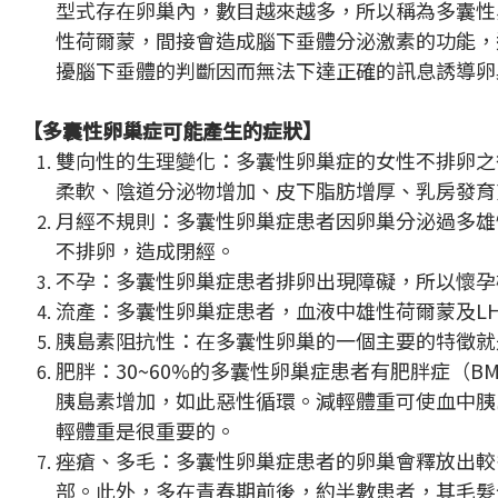
型式存在卵巢內，數目越來越多，所以稱為多囊性
性荷爾蒙，間接會造成腦下垂體分泌激素的功能，
擾腦下垂體的判斷因而無法下達正確的訊息誘導卵
【多囊性卵巢症可能產生的症狀】
雙向性的生理變化：多囊性卵巢症的女性不排卵之
柔軟、陰道分泌物增加、皮下脂肪增厚、乳房發育
月經不規則：多囊性卵巢症患者因卵巢分泌過多雄
不排卵，造成閉經。
不孕：多囊性卵巢症患者排卵出現障礙，所以懷孕
流產：多囊性卵巢症患者，血液中雄性荷爾蒙及L
胰島素阻抗性：在多囊性卵巢的一個主要的特徵就
肥胖：30~60%的多囊性卵巢症患者有肥胖症（
胰島素增加，如此惡性循環。減輕體重可使血中胰
輕體重是很重要的。
痤瘡、多毛：多囊性卵巢症患者的卵巢會釋放出較
部。此外，多在青春期前後，約半數患者，其毛髮