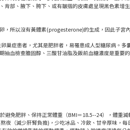
、背部、腋下、胯下、或有皺摺的皮膚處呈現黑色素增生
所以沒有黃體素(progesterone)的生成，因此
性卵巢症患者，尤其是肥胖者，易罹患成人型糖尿病。多
期抽血檢查膽固醇、三酸甘油脂及飯前血糖濃度是重要的
避免肥胖、保持正常體重（BMI＝18.5--24），體
夜（減少肝腎負擔)，少吃冰品、冷飲、甘辛厚味，每日飲溫開