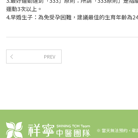
3.最好運動達到「333」原則：所謂「333原則」
運動3次以上。
4.早婚生子：為免受孕困難，建議最佳的生育年齡為24
PREV
※
當天無法預約，敬