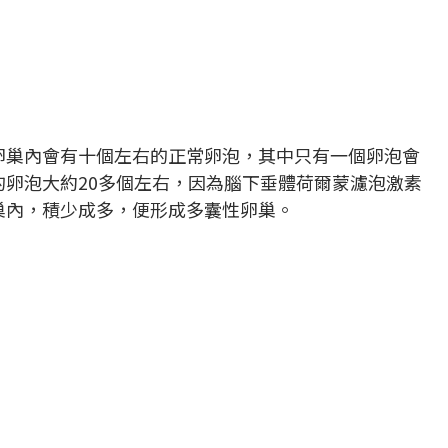
卵巢內會有十個左右的正常卵泡，其中只有一個卵泡會
卵泡大約20多個左右，因為腦下垂體荷爾蒙濾泡激素
巢內，積少成多，便形成多囊性卵巢。