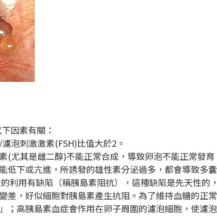
以下因素有關：
濾泡刺激激素(FSH)比值大於2。
素(尤其是雌二醇)不能正常合成，導致卵泡不能正常發育
能低下或亢進，所誘發的雄性素分泌過多，都會導致多囊
素的利用有缺陷（稱胰島素阻抗），這種缺陷是先天性的
變差，好似細胞對胰島素產生抗阻。為了維持血糖的正
」；高胰島素血症會作用在卵子周圍的濾泡細胞，使濾