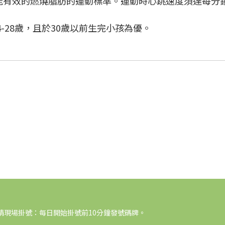
是指能有效的燃燒脂肪的運動標準。運動時心跳速度須達每分
-28歲，且於30歲以前生完小孩為優。
請現場掛號：每日開始掛號前10分鐘發號碼牌。