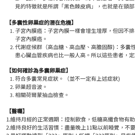
見的特徵就是所謂「黑色棘皮病」，也就是在頸部
【多囊性卵巢症的潛在危機】
子宮內膜癌：子宮內膜一樣會增生增厚，但因不排卵，
子宮內膜癌。
代謝症候群（高血糖、高血壓、高膽固醇)：多囊
患心臟血管疾病也比一般人高。所以這些患者，定
【如何確診為多囊卵巢症】
符合多囊常見症狀。（並不一定有上述症狀)
卵巢超音波。
相關荷爾蒙抽血檢查。
【醫囑】
1.維持月經的正常週期：控制飲食，低糖高纖食物有助於
2.維持良好的生活習慣：盡量晚上11點以前睡覺，不要熬