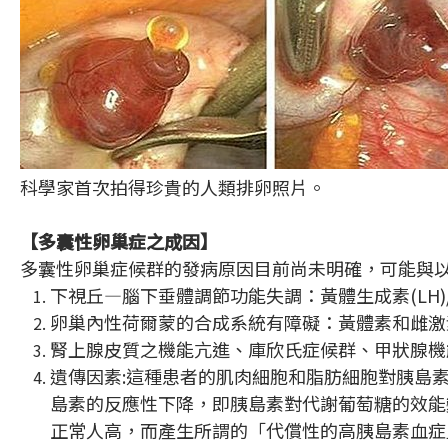
科學家首次拍得珍貴的人類排卵照片。
【多囊性卵巢症之成因】
多囊性卵巢症候群的發病原因目前尚未明確，可能與
下視丘—腦下垂體調節功能失調：黃體生成素(LH)/
卵巢內性荷爾蒙的合成系統有障礙：黃體素和雌激
腎上腺皮質之機能亢進、庫欣氏症候群、甲狀腺機
遺傳因素:這種患者的肌肉細胞和脂肪細胞對胰島
島素的反應性下降，即胰島素對代謝葡萄糖的效能
正常人高，而產生所謂的「代償性的高胰島素血症