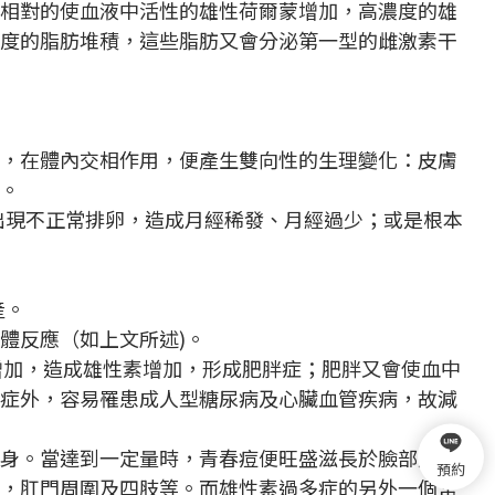
也相對的使血液中活性的雄性荷爾蒙增加，高濃度的雄
過度的脂肪堆積，這些脂肪又會分泌第一型的雌激素干
蒙，在體內交相作用，便產生雙向性的生理變化：皮膚
。
出現不正常排卵，造成月經稀發、月經過少；或是根本
產。
體反應（如上文所述)。
素增加，造成雄性素增加，形成肥胖症；肥胖又會使血中
胖症外，容易罹患成人型糖尿病及心臟血管疾病，故減
全身。當達到一定量時，青春痘便旺盛滋長於臉部及背
預約
線，肛門周圍及四肢等。而雄性素過多症的另外一個常