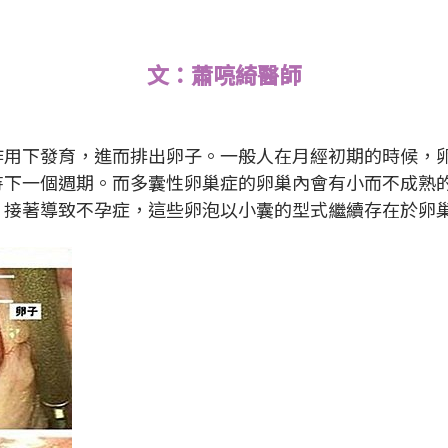
文：蕭喨綺醫師
作用下發育，進而排出卵子。一般人在月經初期的時候，
下一個週期。而多囊性卵巢症的卵巢內會有小而不成熟的
，接著導致不孕症，這些卵泡以小囊的型式繼續存在於卵