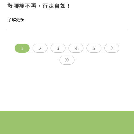
👣腰痛不再，行走自如！
了解更多
1
2
3
4
5