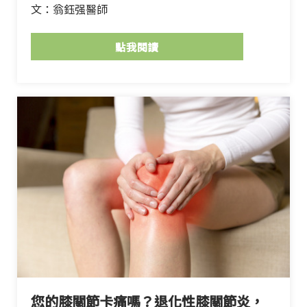
文：翁鈺强醫師
點我閱讀
您的膝關節卡痛嗎？退化性膝關節炎，