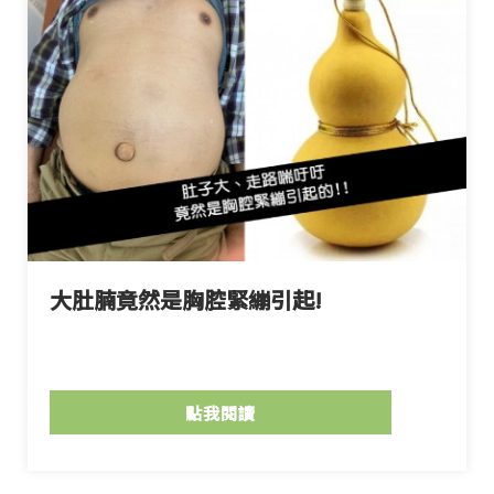
大肚腩竟然是胸腔緊繃引起!
點我閱讀