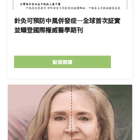
針灸可預防中風併發症—全球首次証實
並耀登國際權威醫學期刊
點我閱讀