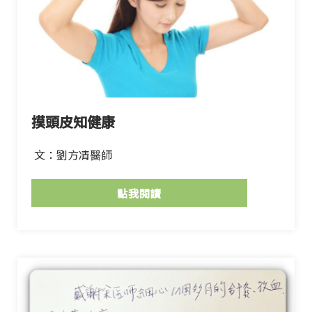
摸頭皮知健康
文：劉方凊醫師
點我閱讀