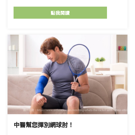
點我閱讀
中醫幫您揮別網球肘！