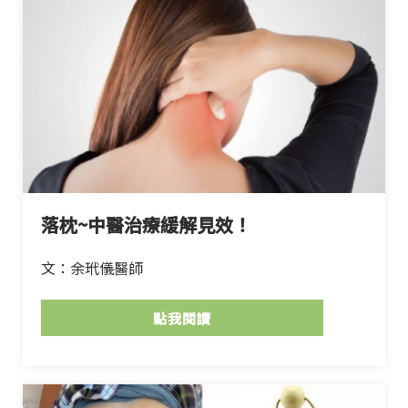
落枕~中醫治療緩解見效！
文：余玳儀醫師
點我閱讀