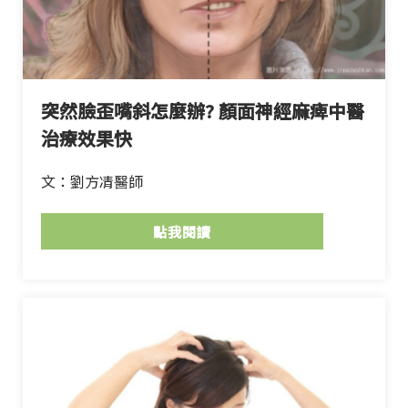
突然臉歪嘴斜怎麼辦? 顏面神經麻痺中醫
治療效果快
文：劉方凊醫師
點我閱讀