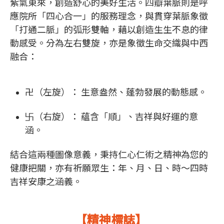
紫氣東來，創造舒心的美好生活。四瓣葉脈則是呼
應院所「四心合一」的服務理念，與貫穿葉脈象徵
「打通二脈」的弧形雙軸，藉以創造生生不息的律
動感受。分為左右雙旋，亦是象徵生命交織與中西
融合：
卍（左旋）： 生意盎然、蓬勃發展的動態感。
卐（右旋）： 蘊含「順」、吉祥與好運的意
涵。
結合這兩種圖像意義，秉持仁心仁術之精神為您的
健康把關，亦有祈願眾生：年、月、日、時～四時
吉祥安康之涵義。
【精神標誌】