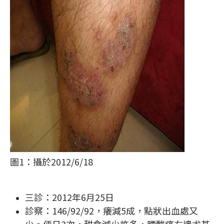
圖1：攝於2012/6/18
三診：2012年6月25日
診察：146/92/92，癢減5成，點狀出血處又