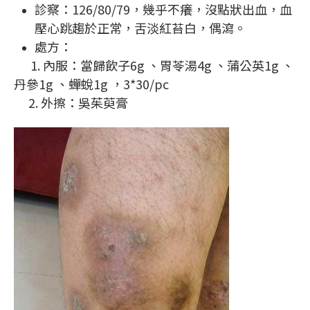
診察：126/80/79，幾乎不癢，沒點狀出血，血
壓心跳趨於正常，舌淡紅苔白，偶瀉。
處方：
1. 內服：當歸飲子6g 、胃苓湯4g 、蒲公英1g 、
丹參1g 、蟬蛻1g ，3*30/pc
2. 外擦：吳茱萸膏