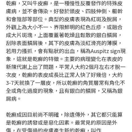
乾癬，又叫牛皮癬，是一種慢性反覆發作的特殊皮
膚病，並不會傳染。好發於頭皮、四肢伸側、軀幹
和會陰部等部位。典型的皮膚表現為紅斑及脫屑，
外觀上為大小不一、界限鮮明的紅色丘疹，或融合
成大片斑塊，上面覆蓋著乾燥且鬆散的銀白鱗屑，
刮除表面鱗屑後，其下的皮膚為淡紅滑亮的薄膜，
若用力搔抓，會有點狀的出血，稱為Auspitz sign現
象，這就是乾癬的特徵。主要的病理變化在表皮的
新陳代謝上出了問題，平常人大約2個月左右才脫一
次皮，乾癬的表皮成長比正常人快了好幾倍，大約
3-7天就換了一層皮，所以乾癬的角質層常有角化不
全或角化過度的現象，且有銀白的鱗屑，又稱為銀
屑病。
乾癬成因目前尚不明確，除遺傳外，其它都只能算
是乾癬的誘發或是惡化因素。最常見的原因是外
傷，在受傷過的皮膚產生新的乾癬，叫作