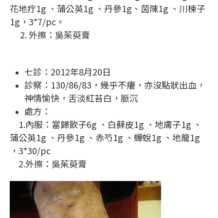
花地疔1g 、蒲公英1g 、丹參1g、茵陳1g 、川楝子
1g，3*7/pc。
2. 外擦：吳茱萸膏
七診：2012年8月20日
診察：130/86/83，幾乎不癢，亦沒點狀出血，
神情愉快，舌淡紅苔白，脈沉
處方：
1.內服：當歸飲子6g 、白蘚皮1g 、地膚子1g 、
蒲公英1g 、丹參1g 、赤芍1g 、蟬蛻1g 、地龍1g
，3*30/pc
2.外擦：吳茱萸膏