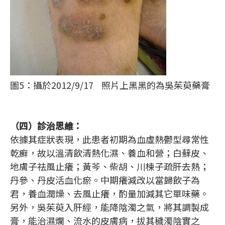
圖5：攝於2012/9/17 照片上黑黑的為吳茱萸藥膏
（四）診治思維：
依據其症狀表現，此患者初期為血虛熱鬱型尋常性
乾癬，故以溫清飲清熱化濕、養血和營；白蘚皮、
地膚子祛風止癢；黃芩、柴胡、川楝子疏肝去熱；
丹參、丹皮活血化瘀。中期癢減改以當歸飲子為
君，養血潤燥、去風止癢，酌量加減其它單味藥。
另外，吳茱萸入肝經，能降陰濁之氣，將其調製成
膏，能治濕爛、流水的皮膚病，拔其穢濁陰實之