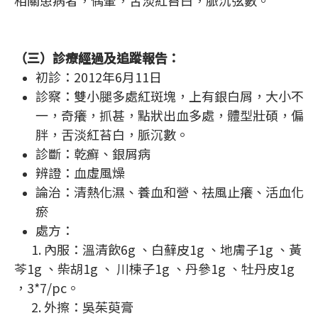
相關患病者，偶暈，舌淡紅苔白，脈沉弦數。
（三）診療經過及追蹤報告：
初診：2012年6月11日
診察：雙小腿多處紅斑塊，上有銀白屑，大小不
一，奇癢，抓甚，點狀出血多處，體型壯碩，偏
胖，舌淡紅苔白，脈沉數。
診斷：乾癬、銀屑病
辨證：血虛風燥
論治：清熱化濕、養血和營、祛風止癢、活血化
瘀
處方：
1. 內服：溫清飲6g 、白蘚皮1g 、地膚子1g 、黃
芩1g 、柴胡1g 、 川楝子1g 、丹參1g 、牡丹皮1g
，3*7/pc。
2. 外擦：吳茱萸膏