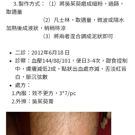
3.
製作方式：（1）將吳茱萸磨成細粉，過篩，
取適量
（2）凡士林，取適量，微波或隔水
加熱後成液狀，稍稍待涼
（3）將兩者混合調成泥狀即可
二診：2012年6月18 日
診察：血壓144/88/101，便日3-4次，甜食控制
中，膚癢減低2成，點狀出血處亦減，舌淡紅苔
白，脈沉弦數
處方：
1.內服：效不更方，3*7/pc
2.外擦：吳茱萸膏