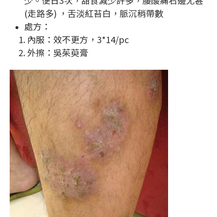
少。便日3次，甜食減少許多，腰酸痛右邊尤甚
(走路多) ，舌淡紅苔白，脈沉稍帶數
處方：
1. 內服：效不更方，3*14/pc
2. 外擦：吳茱萸膏