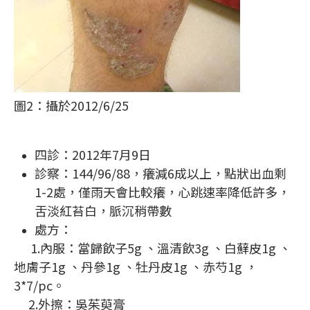
圖2：攝於2012/6/25
四診：2012年7月9日
診察：144/96/88，癢減6成以上，點狀出血剩
1-2處，僅雨天會比較癢，心跳速率降低許多，
舌淡紅苔白，脈沉稍帶數
處方：
1.內服：當歸飲子5g 、溫清飲3g 、白蘚皮1g 、
地膚子1g 、丹參1g 、牡丹皮1g 、赤芍1g ，
3*7/pc。
2.外擦：吳茱萸膏