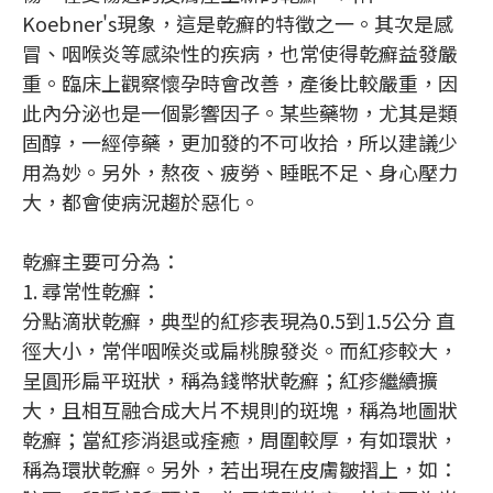
Koebner's現象，這是乾癬的特徵之一。其次是感
冒、咽喉炎等感染性的疾病，也常使得乾癬益發嚴
重。臨床上觀察懷孕時會改善，產後比較嚴重，因
此內分泌也是一個影響因子。某些藥物，尤其是類
固醇，一經停藥，更加發的不可收拾，所以建議少
用為妙。另外，熬夜、疲勞、睡眠不足、身心壓力
大，都會使病況趨於惡化。
乾癬主要可分為：
1. 尋常性乾癬：
分點滴狀乾癬，典型的紅疹表現為0.5到1.5公分 直
徑大小，常伴咽喉炎或扁桃腺發炎。而紅疹較大，
呈圓形扁平斑狀，稱為錢幣狀乾癬；紅疹繼續擴
大，且相互融合成大片不規則的斑塊，稱為地圖狀
乾癬；當紅疹消退或痊癒，周圍較厚，有如環狀，
稱為環狀乾癬。另外，若出現在皮膚皺摺上，如：