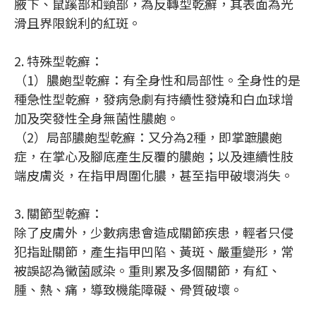
腋下、鼠蹊部和頸部，為反轉型乾癬，其表面為光
滑且界限銳利的紅斑。
2. 特殊型乾癬：
（1）膿皰型乾癬：有全身性和局部性。全身性的是
種急性型乾癬，發病急劇有持續性發燒和白血球增
加及突發性全身無菌性膿皰。
（2）局部膿皰型乾癬：又分為2種，即掌蹠膿皰
症，在掌心及腳底產生反覆的膿皰；以及連續性肢
端皮膚炎，在指甲周圍化膿，甚至指甲破壞消失。
3. 關節型乾癬：
除了皮膚外，少數病患會造成關節疾患，輕者只侵
犯指趾關節，產生指甲凹陷、黃斑、嚴重變形，常
被誤認為黴菌感染。重則累及多個關節，有紅、
腫、熱、痛，導致機能障礙、骨質破壞。