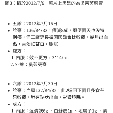
圖3：攝於2012/7/9 照片上黑黑的為吳茱萸藥膏
五診：2012年7月16日
診察：136/84/82，癢減8成，即便雨天也沒特
別癢，但工廠穿長褲因悶熱會比較癢，幾無出血
點，舌淡紅苔白，脈沉
處方：
1. 內服：效不更方，3*14/pc
2. 外擦：吳茱萸膏
六診：2012年7月30日
診察：血壓132/84/82，此2週因下雨且多食芒
果較癢，稍有點狀出血，影響睡眠。
處方：
1. 內服：溫清飲6g 、白蘚皮1g 、地膚子1g 、紫