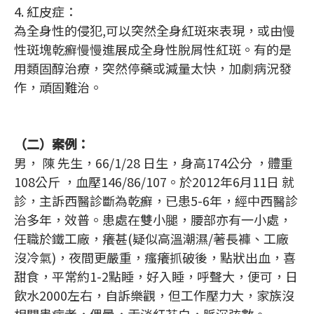
4. 紅皮症：
為全身性的侵犯,可以突然全身紅斑來表現，或由慢
性斑塊乾癬慢慢進展成全身性脫屑性紅斑。有的是
用類固醇治療，突然停藥或減量太快，加劇病況發
作，頑固難治。
（二）案例：
男， 陳 先生，66/1/28 日生，身高174公分 ，體重
108公斤 ，血壓146/86/107。於2012年6月11日 就
診，主訴西醫診斷為乾癬，已患5-6年，經中西醫診
治多年，效普。患處在雙小腿，腰部亦有一小處，
任職於鐵工廠，癢甚(疑似高溫潮濕/著長褲、工廠
沒冷氣)，夜間更嚴重，瘙癢抓破後，點狀出血，喜
甜食，平常約1-2點睡，好入睡，呼聲大，便可，日
飲水2000左右，自訴樂觀，但工作壓力大，家族沒