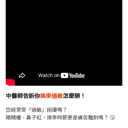
中醫師告訴你
換季過敏
怎麼辦！
您經常受『過敏』困擾嗎？
眼睛癢、鼻子紅，換季時節更是痛苦難耐嗎？ 🤧