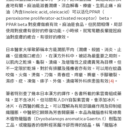
產地有關。麻油能滋養潤膚、涼血解毒、療瘡、生肌止痛。麻
油（內含linoleic acid, oleicacid）可以活化PPAR（
peroxisome proliferator-activated receptor）beta，
PPAR beta 對皮膚傷痕有效。麻油是食品，但民間相傳，局部
使用對皮膚有很好的修復功能。小時候，就常常聽長輩提起麻
油對皮膚的癒合，有很好的療效。
日本醫家大塚敬節稱本方能潤肌平肉（潤膚、殺菌、消炎、止
痛、促進傷口癒合），在漢方外科中，被認為最重要之用劑。
以肌肉之乾燥、龜裂、潰瘍、及增殖性之皮膚異常為目標。但
不一定限於乾燥，對於有排膿及搔癢者亦有效。可以用在蚊蟲
咬傷、火傷、燙傷、刀傷、青春痘、痔瘡、褥瘡、手腳皸裂、
濕疹、疣、凍傷、痱子、外傷、潰瘍等外科疾患皆有效
(4)
。
筆者特別查了幾本日本漢方的譯作，各書所載的紫雲膏組成藥
味，並不含冰片。但坊間有人DIY自製紫雲膏，會添加冰片。
冰片，在西醫的概念上，可以理解為有局部鎮痛作用及抑制組
織腫脹，中醫把它歸類為芳香開竅藥。本品為龍腦香科常綠喬
木植物龍腦香（Dryobalanops aromatica Gaertn. f.）樹脂加
工品，或龍腦香的樹幹經蒸餾冷卻而得的結晶，稱「龍腦冰