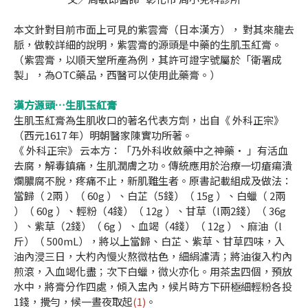
本文針對目前市面上可見的紫雲膏（日本漢方）， 對其來龍去
脈，做較詳細的說明，紫雲膏的源頭是中藥的生肌玉紅膏。
（紫雲膏，以順天堂所產為例，其許可證字號屬於「衛署成
製」，為OTC藥品，西醫可以使用此藥膏。）
漢方源頭…生肌玉紅膏
生肌玉紅膏為生肌收口的著名代表方劑，出自《 外科正宗》
（西元1617 年）明朝醫家陳實功所著。
《 外科正宗》 云本方：「乃外科收斂藥中之神藥· 」有活血
去腐，解毒鎮痛，生肌潤膚之功。傳統應用於治療一切瘡瘍潰
爛膿腐不脫，疼痛不止，新肌難生者。原書記載組成及做法：
當歸（ 2兩 ）（ 60g ）、白芷（5錢）（ 15g ）、白蠟（ 2兩
）（ 60g ）、輕粉（4錢）（ 12g ）、甘草（l兩2錢）（ 36g
）、紫草（2錢）（ 6g ）、血竭（4錢）（ 12g ）、麻油（l
斤）（ 500mL），將以上當歸、白芷、紫草、甘草四味，入
油內浸三日，大杓內慢火熬微枯色，細絹濾清；將油復入杓內
煎滾，入血竭化盡；次下白蠟，微火亦化。用茶盅四個，預放
水中，將膏分作四處，傾入盅內，候片時方下研極細輕粉各投
1錢，攪勻，候一晝夜取起
(1)
。