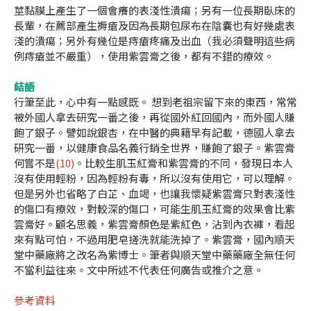
莖黏膜上產生了一個會癢的表淺性潰瘍；另有一位長期臥床的
長輩，在薦部產生褥瘡及因為長期包尿布在陰囊也有好幾處表
淺的潰瘍；另外有幾位是痔瘡疼痛及出血（我必須聲明這些病
例痔瘡並不嚴重），使用紫雲膏之後，都有不錯的療效。
結語
行筆至此，心中有一點感既。 想到老祖宗留下來的東西，常常
被外國人拿去研究一番之後，再從國外紅回國內，而外國人賺
飽了銀子。譬如說銀杏，在中醫的典籍早有記載，德國人拿去
研究一番，以健康食品名義行銷全世界，賺飽了銀子。紫雲膏
何嘗不是
(10)
。比較生肌玉紅膏和紫雲膏的不同，發現日本人
沒有使用輕粉，因為輕粉有毒，所以沒有使用它，可以理解。
但是另外也省略了白芷、血竭，也讓我懷疑紫雲膏只對表淺性
的傷口有療效，對較深的傷口，可能生肌玉紅膏的效果會比紫
雲膏好。顧名思義，紫雲膏顏色是紫紅色，沾到內衣褲，看起
來有點可怕，不過用肥皂搓洗就能洗掉了。紫雲膏，國內順天
堂中藥廠將之改名為紫博士。筆者與順天堂中藥藥廠全無任何
不當利益往來。文中所述不代表任何廣告或推介之意。
參考資料