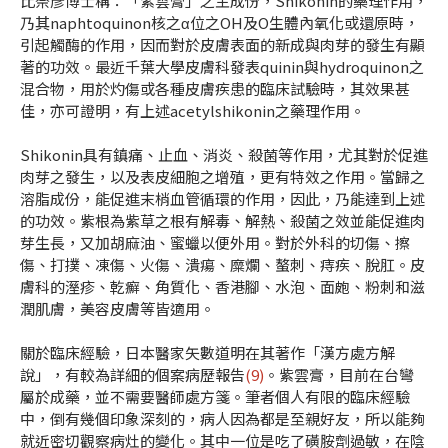
比奈彥博士稱：「紫雲膏」之主成份，Shikonin的藥理作用，
乃其naphtoquinon核之α位之OH及O生體內氧化或還原時，
引起觸酶的作用，因而對於皮膚表面的新成與肉芽的發生有顯
著的功效。最近千葉大學皮膚科發表quinin與hydroquinon之
混合物，用於灼傷或各種皮膚疾患的臨床試驗時，其效果甚
佳，亦可證明，有上述acetylshikonin之藥理作用。
Shikonin具有鎮痛、止血、消炎、殺菌等作用，尤其對於促進
肉芽之發生，以及表皮細胞之增殖，更有特效之作用。當歸之
溶脂成份，能促進末梢血管循環的作用，因此，乃能達到上述
的功效。紫根為紫草之根有解毒、解熱、殺菌之效並能促進肉
芽生長，又加胡麻油、蜜蠟以便外用。對於外科的切傷、擦
傷、打撲、凍傷、火傷、潰瘍、糜爛、螯刺、痔疾、脫肛。皮
膚科的溼疹、乾癬、角質化、香港腳、水泡、面皰、粉刺和滋
潤肌膚，美容皮膚等皆適用。
關於臨床經驗，日本醫家矢數道明在其著作「漢方處方解
說」，有較為詳細的個案病歷報告
(9)
。紫雲膏，目前在台彎
屬於成藥，並不需要醫師處方箋。筆者個人有限的臨床經驗
中，倒有幾個印象深刻的，病人因為都是至親好友，所以能夠
就近密切觀察病灶的變化。其中一位是吃了磺胺劑過敏，在陰