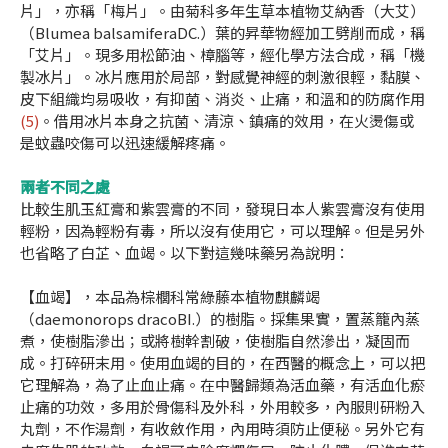
片」，亦稱「梅片」。由菊科多年生草本植物艾納香（大艾）
（Blumea balsamiferaDC.）葉的昇華物經加工劈削而成，稱
「艾片」。現多用松節油、樟腦等，經化學方法合成，稱「機
製冰片」。冰片應用於局部，對感覺神經的刺激很輕，黏膜、
皮下組織均易吸收，有抑菌、消炎、止痛，和溫和的防腐作用
(5)
。借用冰片本身之抗菌、清涼、鎮痛的效用，在火燙傷或
是蚊蟲咬傷可以迅速緩解疼痛。
兩者不同之處
比較生肌玉紅膏和紫雲膏的不同，發現日本人紫雲膏沒有使用
輕粉，因為輕粉有毒，所以沒有使用它，可以理解。但是另外
也省略了白芷、血竭。以下對這幾味藥另為說明：
【血竭】，本品為棕櫚科常綠藤本植物麒麟竭
（daemonorops dracoBI.）的樹脂。採集果實，置蒸籠內蒸
煮，使樹脂滲出；或將樹幹割破，使樹脂自然滲出，凝固而
成。打碎研末用。使用血竭的目的，在西醫的概念上，可以把
它理解為，為了止血止痛。在中醫歸類為活血藥，有活血化瘀
止痛的功效，多用於骨傷科及外科，外用較多，內服則研粉入
丸劑，不作湯劑，有收斂作用，內用時須防止便秘。另外它有