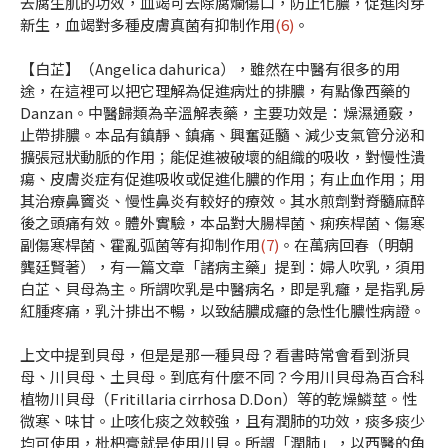
去腐生肌的功效，血竭可去除腐爛傷口，防止化膿，促進肉芽
新生，血竭對多種皮膚真菌有抑制作用
(6)
。
【白芷】（Angelica dahurica），雖然在中醫有很多的用
途，在這裡可以把它理解為促進病灶的排膿，有點像西藥的
Danzan。中醫歸類為辛溫解表藥，主要功效是：燥濕通竅，
止帶排膿。本品有鎮靜、鎮痛、興奮延髓、減少支氣管分泌和
擴張冠狀動脈的作用；能促進被破壞的組織的吸收，對慢性潰
瘍、皮膚炎症有促進吸收或促進化膿的作用；有止血作用；用
其治療鼻竇炎、慢性鼻炎有較好的療效。其水煎劑對脊髓麻醉
後之頭痛有效。體外實驗，本品對大腸桿菌、痢疾桿菌、傷寒
副傷寒桿菌、霍亂弧菌等有抑制作用
(7)
。在萬病回春（明朝
龔廷賢著），有一篇文章「諸病主藥」提到：婦人吹乳，須用
白芷、貝母為主。所謂吹乳是中醫病名，即是乳癰，是指乳房
紅腫疼痛，乳汁排出不暢，以致結膿成癰的急性化膿性病證。
上文中提到貝母，但是是那一種貝母？看書時常會看到浙貝
母、川貝母、土貝母。到底有什麼不同？今用川貝母為百合科
植物川貝母（Fritillaria cirrhosa D.Don）等的乾燥鱗莖。性
微寒、味甘。止咳化痰之效較強，且有潤肺的功效，痰多痰少
均可使用，枇杷膏就是使用川貝。所謂「潤肺」，以西醫的角