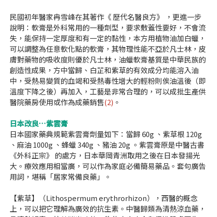
民國初年醫家冉雪峰在其著作《 歷代名醫良方》 ，更進一步
說明：軟膏是外科常用的一種劑型，要求敷蓋性要好，不會流
失，能保持一定厚度和有一定的黏性，本方用植物油加白蠟，
可以調整為任意軟化點的軟膏，其物理性能不亞於凡士林，皮
膚對藥物的吸收度則優於凡士林，油蠟軟膏基質是中華民族的
創造性成果，方中當歸、白芷和紫草的有效成分均能溶入油
中，受熱易變質的血竭和受熱毒性增大的輕粉則俟油溫後（即
溫度下降之後）再加入，工藝是非常合理的，可以成批生產供
醫院藥房使用或作為成藥銷售
(2)
。
日本改良…紫雲膏
日本國家藥典規範紫雲膏劑量如下：當歸 60g 、紫草根 120g
、麻油 1000g 、蜂蠟 340g 、豬油 20g 。紫雲膏原是中醫古書
《外科正宗》 的處方，日本華岡青洲取用之後在日本發揚光
大。療效應用相當廣，可以作為家庭必備簡易藥品。套句廣告
用詞，堪稱「居家常備良藥」。
【紫草】（Lithospermum erythrorhizon），西醫的概念
上，可以把它理解為廣效的抗生素。中醫歸類為清熱涼血藥，