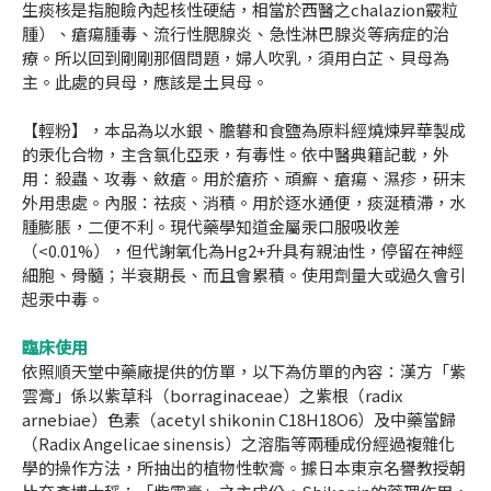
生痰核是指胞瞼內起核性硬結，相當於西醫之chalazion霰粒
腫）、瘡瘍腫毒、流行性腮腺炎、急性淋巴腺炎等病症的治
療。所以回到剛剛那個問題，婦人吹乳，須用白芷、貝母為
主。此處的貝母，應該是土貝母。
【輕粉】，本品為以水銀、膽礬和食鹽為原料經燒煉昇華製成
的汞化合物，主含氯化亞汞，有毒性。依中醫典籍記載，外
用：殺蟲、攻毒、斂瘡。用於瘡疥、頑癬、瘡瘍、濕疹，研末
外用患處。內服：祛痰、消積。用於逐水通便，痰涎積滯，水
腫膨脹，二便不利。現代藥學知道金屬汞口服吸收差
（<0.01%），但代謝氧化為Hg2+升具有親油性，停留在神經
細胞、骨髓；半衰期長、而且會累積。使用劑量大或過久會引
起汞中毒。
臨床使用
依照順天堂中藥廠提供的仿單，以下為仿單的內容：漢方「紫
雲膏」係以紫草科（borraginaceae）之紫根（radix
arnebiae）色素（acetyl shikonin C
18
H
18
O
6
）及中藥當歸
（Radix Angelicae sinensis）之溶脂等兩種成份經過複雜化
學的操作方法，所抽出的植物性軟膏。據日本東京名譽教授朝