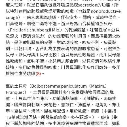
度來理解，就是它能夠促進呼吸道黏膜secretion的功能，所
以特別適用於肺燥或秋燥所致的咳嗽（也就是nonproductive
cough）。病人表現為咳嗽，伴有痰少、 難咯，或痰中帶血、
口鼻乾燥、咽乾口渴等不適。浙貝母為百合科植物浙貝母
（Fritillaria thunbergii Miq.）的乾燥鱗莖，味苦性寒。浙貝
母瀉火（即消炎能力）的功效要強於川貝母。而且擅長清火散
結，是治療肺膿瘍的良藥。對於以咳嗽、咳痰不利、痰黃黏
稠、口乾口渴、舌苔紅為主要表現的風熱咳嗽患者，可選擇浙
貝母。浙貝母與川貝母比較：浙貝母藥性較燥烈，而川貝母藥
性較緩和，氣味不濃，小兒用之頗合適；浙貝母清熱散結作用
較強，多用於急性風熱咳嗽；川貝母潤肺化痰作用較好，多用
於慢性虛勞咳嗽
(8)
。
至於土貝母（Bolbostemma paniculatum（Maxim.）
Franquet），土貝母是葫蘆科多年生攀援植物假貝母的塊
莖，土貝母性涼而味苦，功能清熱解毒、消腫散結、消癰排
膿，臨床常與牡蠣、天花粉、薏苡仁、魚腥草、皂角刺、穿山
甲、夏枯草、海藻、昆布等配伍，用於乳癰、瘰癧（中醫指
TB菌感染淋巴結，所發生的病變，多在頸部。）、痰核（指
皮下腫起如核的結塊，多由濕痰等病理性物質積聚而成，如胞