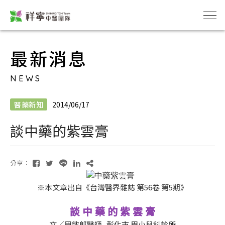
最新消息
NEWS
醫藥新知
2014/06/17
談中藥的紫雲膏
分享：
※本文章出自《台灣醫界雜誌 第56卷 第5期》
談 中 藥 的 紫 雲 膏
文／周敏郎醫師 彰化市 周小兒科診所