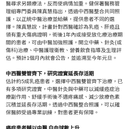
醫尋求另類療法，反而使病情加重。健保署醫務管
理組專門委員陳真慧指出，透過中西醫整合共同照
護，以正統中醫治療並給藥，提供患者不同的選
擇。陳真慧說，計畫針對西醫確診為乳癌、肝癌且
領有重大傷病證明，術後1年內或接受放化療治療期
間的患者，可由中醫加強照護，開立中藥、針灸(或
傷科)治療、中醫護理衛教、營養飲食指導及生理評
估。預計1個月內就會公告，並追溯至今年元旦。
中西醫雙管齊下，研究證實延長存活期
估計約5成乳癌患者，選擇中西醫雙管齊下治療，已
有多項研究證實，中醫針灸與中藥可以減緩癌症治
療副作用、舒緩手術後不適疼痛感、減少放療色素
沉積並延長存活期。透過中西醫整合照護，可以確
保醫師受過專業訓練，對患者更有保障。
癌症患者輔以中醫 白血球數上升