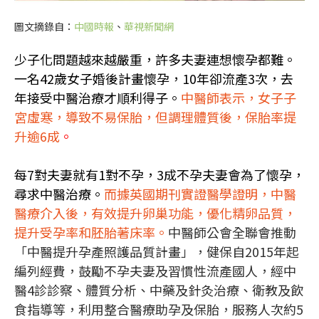
圖文摘錄自：
中國時報
、
華視新聞網
少子化問題越來越嚴重，許多夫妻連想懷孕都難。
一名42歲女子婚後計畫懷孕，10年卻流產3次，去
年接受中醫治療才順利得子。
中醫師表示，女子子
宮虛寒，導致不易保胎，但調理體質後，保胎率提
升逾6成
。
每7對夫妻就有1對不孕，3成不孕夫妻會為了懷孕，
尋求中醫治療。
而據英國期刊實證醫學證明，中醫
醫療介入後，有效提升卵巢功能，優化精卵品質，
提升受孕率和胚胎著床率。
中醫師公會全聯會推動
「中醫提升孕產照護品質計畫」，健保自2015年起
編列經費，鼓勵不孕夫妻及習慣性流產國人，經中
醫4診診察、體質分析、中藥及針灸治療、衛教及飲
食指導等，利用整合醫療助孕及保胎，服務人次約5