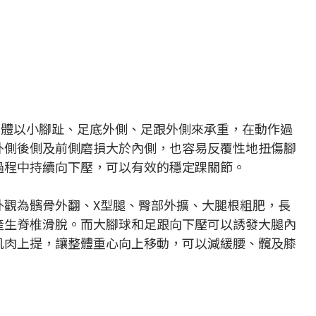
身體以小腳趾、足底外側、足跟外側來承重，在動作過
外側後側及前側磨損大於內側，也容易反覆性地扭傷腳
過程中持續向下壓，可以有效的穩定踝關節。
外觀為髕骨外翻、X型腿、臀部外擴、大腿根粗肥，長
產生脊椎滑脫。而大腳球和足跟向下壓可以誘發大腿內
肌肉上提，讓整體重心向上移動，可以減緩腰、髖及膝