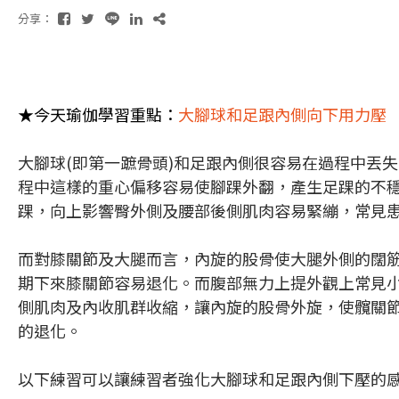
分享：
★今天瑜伽學習重點：
大腳球和足跟內側向下用力壓
大腳球(即第一蹠骨頭)和足跟內側很容易在過程中丟
程中這樣的重心偏移容易使腳踝外翻，產生足踝的不
踝，向上影響臀外側及腰部後側肌肉容易緊繃，常見
而對膝關節及大腿而言，內旋的股骨使大腿外側的闊
期下來膝關節容易退化。而腹部無力上提外觀上常見
側肌肉及內收肌群收縮，讓內旋的股骨外旋，使髖關
的退化。
以下練習可以讓練習者強化大腳球和足跟內側下壓的感