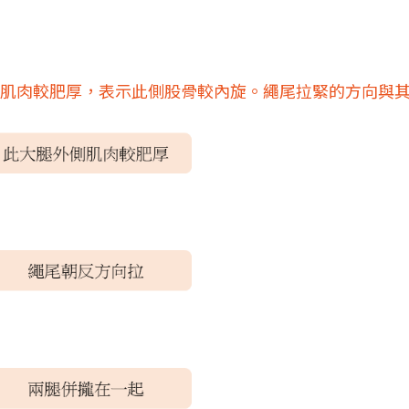
是肌肉較肥厚，表示此側股骨較內旋。繩尾拉緊的方向與