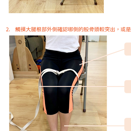
2. 觸摸大腿根部外側確認哪側的股骨頭較突出，或