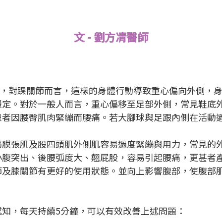
文 - 劉方凊醫師
失，對踝關節而言，這樣的身體行動導致重心偏向外側，
穩定。對於一般人而言，重心偏移至足部外側，常見鞋底
患者因腰臀肌肉緊繃而腰痛。若大腳球與足跟內側在活動
筋膜張肌及股四頭肌外側肌容易過度緊繃與用力，常見的
小腹突出、後腰弧度大、翹屁股，容易引起腰痛，更甚者
節及膝關節有更好的使用狀態。並向上影響腹部，使腹部
知，每天持續5分鐘，可以有效改善上述問題：