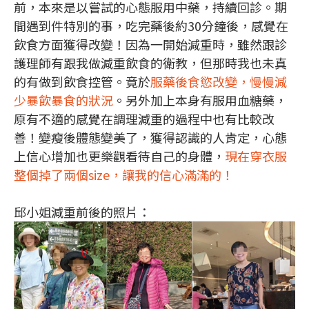
前，本來是以嘗試的心態服用中藥，持續回診。期
間遇到件特別的事，吃完藥後約30分鐘後，感覺在
飲食方面獲得改變！因為一開始減重時，雖然跟診
護理師有跟我做減重飲食的衛教，但那時我也未真
的有做到飲食控管。竟於
服藥後食慾改變，慢慢減
少暴飲暴食的狀況
。另外加上本身有服用血糖藥，
原有不適的感覺在調理減重的過程中也有比較改
善！變瘦後體態變美了，獲得認識的人肯定，心態
上信心增加也更樂觀看待自己的身體，
現在穿衣服
整個掉了兩個size，讓我的信心滿滿的！
邱小姐減重前後的照片：