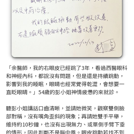
「余醫師，我的右眼皮已經跳了3年，看過西醫眼科
和神經內科，都說沒有問題，但是還是持續跳動，
影響到我的睡眠，眼睛也經常覺得乾澀，會想要一
直眨眼睛。」54歲的彭小姐神情疲憊的來就診。
聽彭小姐講話口齒清晰，並請她微笑，觀察雙側臉
部對稱，沒有嘴角歪斜的現象；再請她雙手平舉，
維持約10秒鐘，也沒有出現無力、或單側手臂下垂
的情形，因此判斷不是腦中風。眼皮跳動若找不到