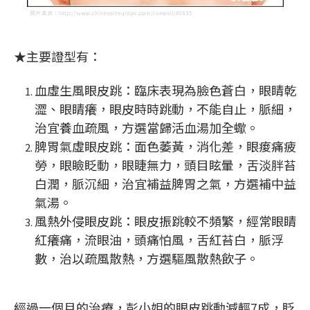
★主要證型有：
血虛生風眼皮跳：臨床表現為臉色蒼白，眼睛乾
澀、眼睛癢，眼皮時時跳動，不能自止，脈細，
治宜養血疏風，方選當歸活血湯加全蠍。
脾胃氣虛眼皮跳：面色萎黃，消化差，眼痠痛疲
勞，眼瞼眨動，眼睫無力，頭目眩暈，舌淡胖苔
白潤，脈沉細，治宜補益脾胃之氣，方選補中益
氣湯。
風熱外侵眼皮跳：眼皮振跳較不頻繁，經常眼睛
紅癢痛，流眼油，頭痛怕風，舌紅苔白，脈浮
數，治以疏風散熱，方選驅風散熱飲子。
經過一個月的治療，彭小姐的眼皮跳動減輕7成，眨