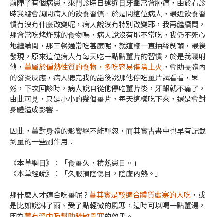
前陣⼦有個病患，來⾨診時⾃述近⽇⽛齦常會腫痛，由於看診
時我總會詢問病⼈的飲⾷習慣，於是問這位病⼈，最近飲⾷習
慣有沒有什麼改變呢，病⼈說沒有特別改變耶，我再繼續問，
那會常吃烤炸辣的⾷物嗎，病⼈說沒有耶不常吃，我仍不死⼼
地繼續問，那三餐通常吃甚麼呢，就這樣⼀直抽絲剝繭，最後
發現，原來這位病⼈有每天吃⼀點點薑⽚的習慣，於是我囑咐
他，
薑屬於偏熱性質的⾷物，多吃容易傷陰上⽕
，會助⻑體內
的發炎反應，病⼈聽完我的話後說那他停吃薑⽚試看看，果
然，下次回診時，病⼈說⾃從他停吃薑⽚後，⽛齦就不痛了，
由此可⾒，只是⼩⼩的幾個薑⽚，每天這樣吃下來，還是會對
⾝體造成影響。
因此，薑對⾝體的影響絕不能輕忽，⽽其實古書中也早有記載
到薑的⼀些副作⽤：
《本草綱⽬》：「⾷薑久，積熱患⽬。」
《本草經疏》：「久服損陰傷⽬，陰虛內熱。」
那什麼⼈才適合吃薑呢 ?
薑其實是較適合體質虛寒的⼈吃
，或
是⽐如說淋了⾬、受了點輕微的⾵寒，這時可以喝⼀點薑湯，
因為
薑有溫中及幫助發散⾵寒
的效果。