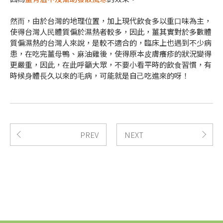
然⽽，由於台灣的地理位置，加上現代飲⾷多以重⼝味為主，
使得台灣⼈⺠體質偏於濕熱者較多，因此，薑其實對於多數體
質偏濕熱的台灣⼈來說，是較不適合的，臨床上也遇到不少病
患，在吃完薑⺟鴨、⿇油雞後，使得原本⽪膚癢疹的狀況變得
更嚴重，因此，在此呼籲⼤眾，不要⼩看平時的飲⾷習慣，有
時候⾝體⻑久以來的⽑病，可能就是⾃⼰吃進來的呀！
PREV
NEXT