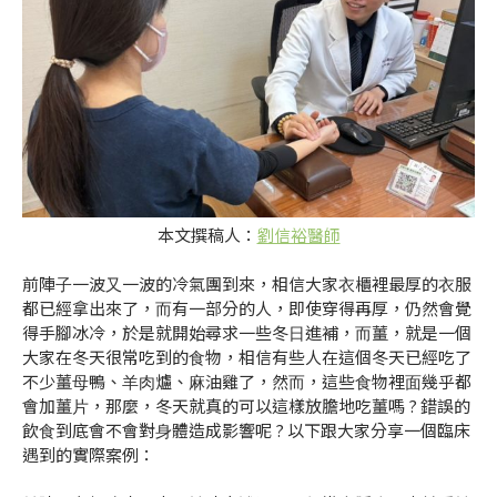
本文撰稿人：
劉信裕醫師
前陣⼦⼀波⼜⼀波的冷氣團到來，相信⼤家⾐櫃裡最厚的⾐服
都已經拿出來了，⽽有⼀部分的⼈，即使穿得再厚，仍然會覺
得⼿腳冰冷，於是就開始尋求⼀些冬⽇進補，⽽薑，就是⼀個
⼤家在冬天很常吃到的⾷物，相信有些⼈在這個冬天已經吃了
不少薑⺟鴨、⽺⾁爐、⿇油雞了，然⽽，這些⾷物裡⾯幾乎都
會加薑⽚，那麼，冬天就真的可以這樣放膽地吃薑嗎 ? 錯誤的
飲⾷到底會不會對⾝體造成影響呢 ? 以下跟⼤家分享⼀個臨床
遇到的實際案例：