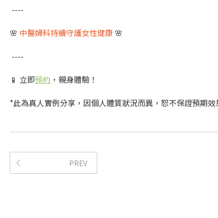
----
🌸
中醫婦科持續守護女性健康
🌸
----
📱 立即
預約
，親身體驗！
*此為真人實例分享，因個人體質狀況而異，恕不保證預期效
PREV