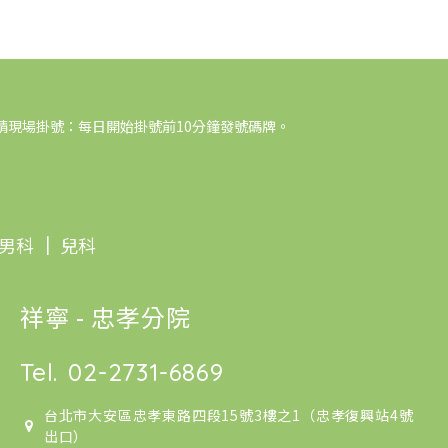
請現場掛號：每日開始掛號前10分鐘發號碼牌。
男科
｜
兒科
祥寧 - 忠孝分院
Tel.
02-2731-6869
台北市大安區忠孝東路四段15號3樓之1（忠孝復興站4號
出口）