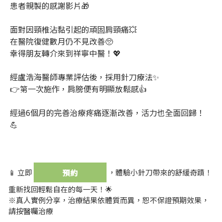
患者親製的感謝影片🎁
面對因頸椎沾黏引起的頑固肩頸痛💥
在醫院復健數月仍不見改善🥺
幸得朋友轉介來到祥寧中醫！💖
經盧浩海醫師專業評估後，採用針刀療法✨
👉第一次施作，肩膀便有明顯放鬆感👍
經過6個月的完善治療疼痛逐漸改善，活力也全面回歸！
💪
📱 立即
，體驗小針刀帶來的舒緩奇蹟！
預約
重新找回輕鬆自在的每一天！🌟
※真人實例分享，治療結果依體質而異，恕不保證預期效果，
請按醫囑治療