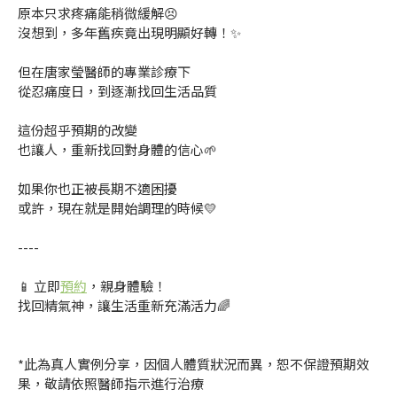
​原本只求疼痛能稍微緩解😣
沒想到，多年舊疾竟出現明顯好轉！✨
但在唐家瑩醫師的專業診療下
從忍痛度日，到逐漸找回生活品質
這份超乎預期的改變
也讓人，重新找回對身體的信心🌱
如果你也正被長期不適困擾
或許，現在就是開始調理的時候💛
----
📱 立即
預約
，親身體驗！
找回精氣神，讓生活重新充滿活力🌈
*此為真人實例分享，因個人體質狀況而異，恕不保證預期效
果，敬請依照醫師指示進行治療