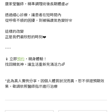
唐家瑩醫師，精準調理術後長期體虛🌿
透過細心診療，讓患者在短時間內
從呼吸不順的困擾，到被稱讚氣色變好🌸
這樣的改變
正是我們最欣慰的時刻❤️
----
📱 立即
預約
，親身體驗！
找回精氣神，讓生活重新充滿活力🌈
*此為真人實例分享，因個人體質狀況而異，恕不保證預期效
果，敬請依照醫師指示進行治療