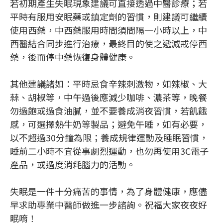
若初期產生失眠現象建議可直接透過中醫診療；若
平時有服用安眠藥或鎮定劑的習慣，則建議可繼續
使用西藥，中西藥服用時間須間隔一小時以上，中
西醫結合同步進行治療，最終目的使之遞減戒停西
藥，後而停中藥恢復身體健康。
其他建議諸如：平時忌食辛辣刺激物，如辣椒、大
蒜、胡椒等，中午過後應減少咖啡、濃茶等，晚餐
勿過飽或過食油膩，並不要養成消夜習慣，若飢餓
感，可選擇熱牛奶等製品；避免午睡，如有必要，
以不超過30分鐘為限；養成規律運動及睡眠習慣，
睡前二小時不宜從事劇烈運動，也勿再使用3C電子
產品，或過度消耗腦力的活動。
失眠是一件十分痛苦的事情，為了身體健康，應儘
早求助專業中醫師做進一步諮詢。祝福大家夜夜好
眠唷！