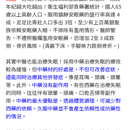
年紀越大吃越凶！衛生福利部食藥署統計，國人65
歲以上高齡人口，服用鎮靜安眠藥的盛行率高達 4
成，足足比青壯人口多出 3倍，至少有上百萬銀髮
族依賴安眠藥入睡，不排除有濫用情形。醫師警
告，不遵照醫囑濫用安眠藥，恐增加 2至 3 成跌
倒、骨折風險。(清晨下床，手腳無力跌倒骨折。)
其實中醫也能治療失眠！採用中藥治療失眠的療效
較為緩慢，但
中藥材的好處是，不但可改善症狀，
還能同時治療其他併發症
，像是耳鳴、頭痛、頭暈
等。此外，
中藥沒有副作用
，有些西藥在治療失眠
的同時，往往伴有頭暈、頭痛、口乾舌燥等副作
用。
中藥的最大優點是，透過體質調理，可減少對
西藥的依賴。久服中藥並不會產生依賴性或抗藥性
的情況。