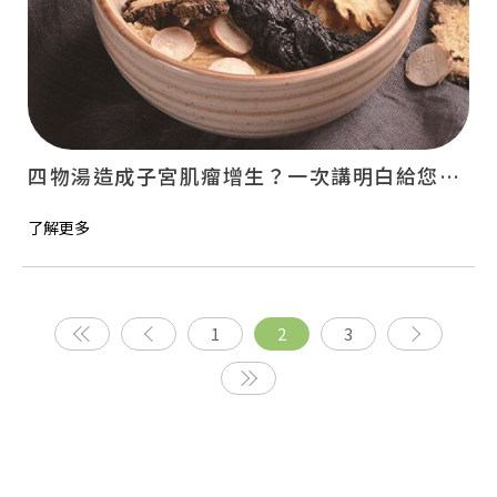
四物湯造成子宮肌瘤增生？一次講明白給您聽~
了解更多
1
2
3