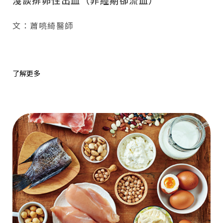
淺談排卵性出血（非經期卻流血）
文：蕭喨綺醫師
了解更多