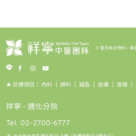
※
當天無法預約，敬
★ 診療項目：
內科
｜
婦科
｜
減脂
｜
皮膚
｜
復健
｜
祥寧 - 通化分院
Tel.
02-2700-6777
台北市大安區通化街26-5號（信義安和站3號出口）