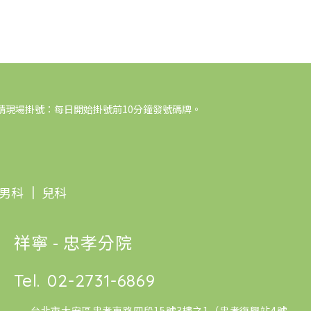
請現場掛號：每日開始掛號前10分鐘發號碼牌。
男科
｜
兒科
祥寧 - 忠孝分院
Tel.
02-2731-6869
台北市大安區忠孝東路四段15號3樓之1（忠孝復興站4號