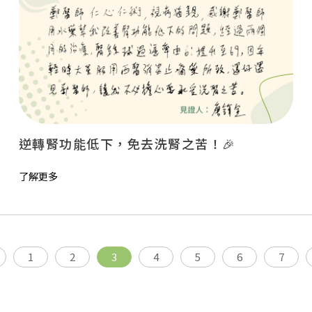
逆轉腎功能低下，免去洗腎之苦！🎉
了解更多
1
2
3
4
5
6
7