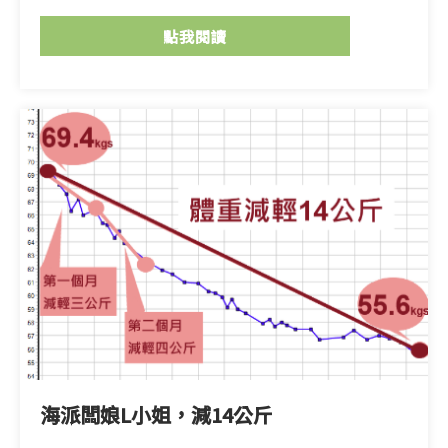
點我閱讀
海派闆娘L小姐，減14公斤