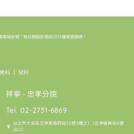
請現場掛號：每日開始掛號前10分鐘發號碼牌。
男科
｜
兒科
祥寧 - 忠孝分院
Tel.
02-2731-6869
台北市大安區忠孝東路四段15號3樓之1（忠孝復興站4號
出口）