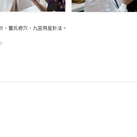
靳三針、董氏奇穴、九宮飛星針法。
✨