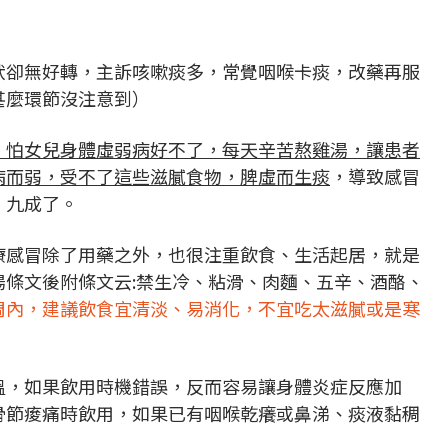
狀卻無好轉，主訴咳嗽痰多，常覺咽喉卡痰，改藥再服
甚麼環節沒注意到）
，怕女兒身體虛弱病好不了，每天辛苦熬雞湯，讓患者
病而弱，受不了這些滋膩食物，脾虛而生痰
，導致感冒
、九成了。
療感冒除了用藥之外，也很注重飲食、生活起居，就是
條文後附條文云:禁生冷、粘滑、肉麵、五辛、酒酪、
周內，建議飲食宜清淡、易消化，不宜吃太滋膩或是寒
溫，如果飲用時機錯誤，反而容易讓身體炎症反應加
骨節痠痛時飲用，如果已有咽喉乾癢或鼻涕、痰液黏稠