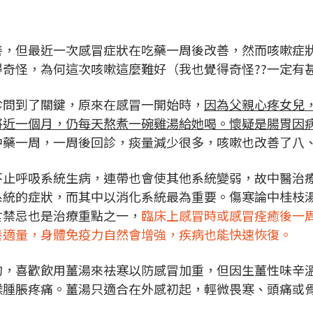
善，但最近一次感冒症狀在吃藥一周後改善，然而咳嗽症
奇怪，為何這次咳嗽這麼難好（我也覺得奇怪??一定有
診問到了關鍵，原來在感冒一開始時，
因為父親心疼女兒
將近一個月，仍每天熬煮一碗雞湯給她喝。懷疑是腸胃因
中藥一周，一周後回診，痰量減少很多，咳嗽也改善了八
不止呼吸系統生病，連帶也會使其他系統變弱，故中醫治
統的症狀，而其中以消化系統最為重要。傷寒論中桂枝湯
食禁忌也是治療重點之一，
臨床上感冒時或感冒痊癒後一
養適量，身體免疫力自然會增強，疾病也能快速恢復。
的，喜歡飲用薑湯來祛寒以防感冒加重，但因生薑性味辛
喉腫脹疼痛。薑湯只適合在外感初起，輕微畏寒、頭痛或