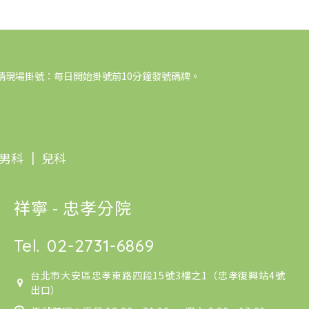
請現場掛號：每日開始掛號前10分鐘發號碼牌。
男科
｜
兒科
祥寧 - 忠孝分院
Tel.
02-2731-6869
台北市大安區忠孝東路四段15號3樓之1（忠孝復興站4號
出口）