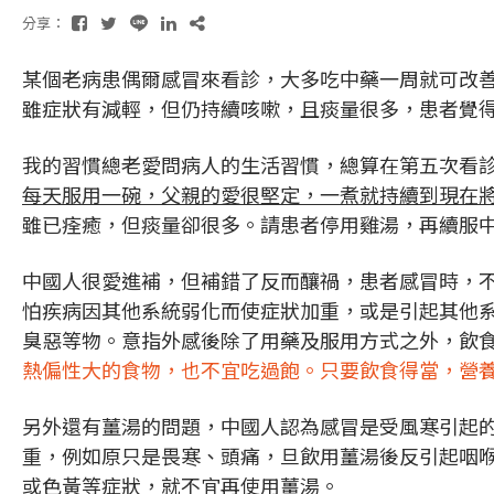
分享：
某個老病患偶爾感冒來看診，大多吃中藥一周就可改
雖症狀有減輕，但仍持續咳嗽，且痰量很多，患者覺得
我的習慣總老愛問病人的生活習慣，總算在第五次看
每天服用一碗，父親的愛很堅定，一煮就持續到現在
雖已痊癒，但痰量卻很多。請患者停用雞湯，再續服
中國人很愛進補，但補錯了反而釀禍，患者感冒時，
怕疾病因其他系統弱化而使症狀加重，或是引起其他系
臭惡等物。意指外感後除了用藥及服用方式之外，飲
熱偏性大的食物，也不宜吃過飽。只要飲食得當，營
另外還有薑湯的問題，中國人認為感冒是受風寒引起
重，例如原只是畏寒、頭痛，旦飲用薑湯後反引起咽
或色黃等症狀，就不宜再使用薑湯。