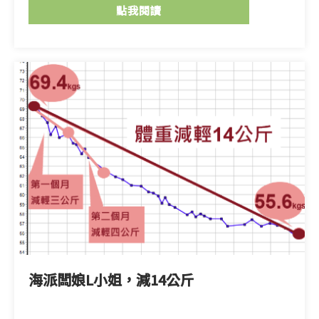
點我閱讀
海派闆娘L小姐，減14公斤