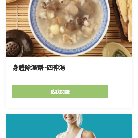
身體除溼劑~四神湯
點我閱讀