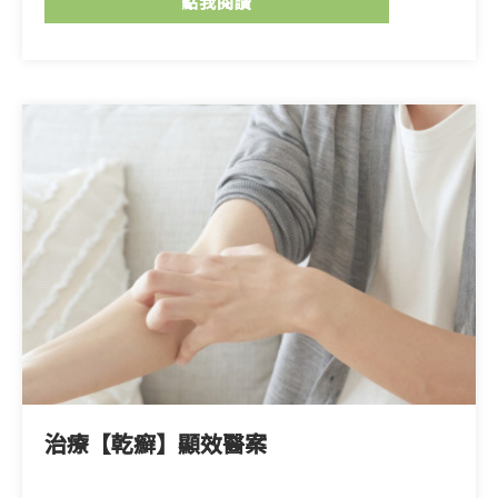
點我閱讀
治療【乾癬】顯效醫案