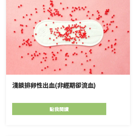
淺談排卵性出血(非經期卻流血)
點我閱讀