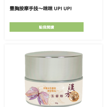
豐胸按摩手技〜咪咪 UP! UP!
點我閱讀