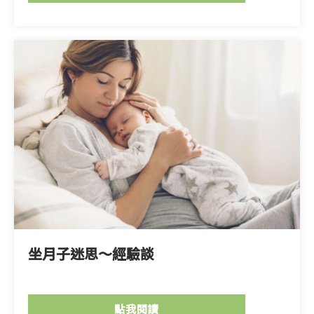
坐月子迷思～經驗談
點我閱讀