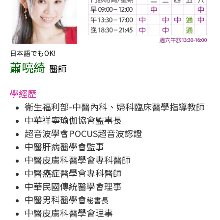
日本語でもOK!
蕭喨綺
醫師
學經歷
衛生福利部-中醫內科、婦科臨床醫學指導教師
中華祥寧瑜伽協會監事長
超音波學會POCUS超音波認證
中醫肝病醫學會監事
中醫皮膚科醫學會專科醫師
中醫癌症醫學會專科醫師
中華民國傳統醫學會理事
中醫男科醫學會
秘書長
中醫皮膚科醫學會理事