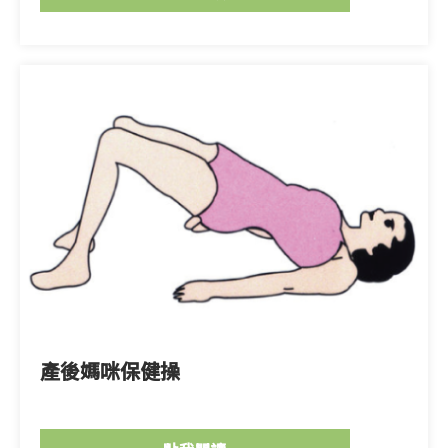
產後媽咪保健操