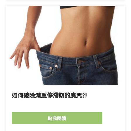
如何破除減重停滯期的魔咒?!
點我閱讀